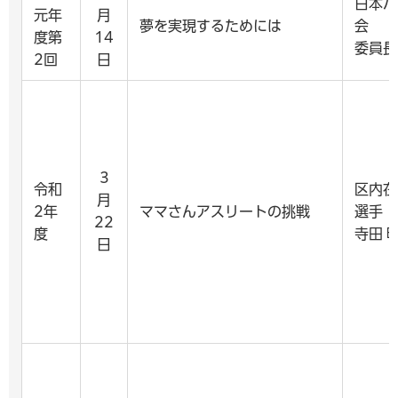
日本パ
元年
月
夢を実現するためには
会
度第
14
委員長
2回
日
3
令和
区内在
月
2年
ママさんアスリートの挑戦
選手
22
度
寺田 
日