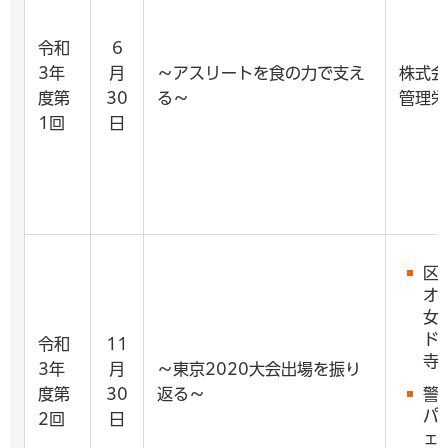
令和
6
3年
月
～アスリートを食の力で支え
株式会
度第
30
る～
管理栄
1回
日
区
オ
女
ド
令和
11
寺
3年
月
～東京2020大会出場を振り
度第
30
返る～
警
パ
2回
日
ェ