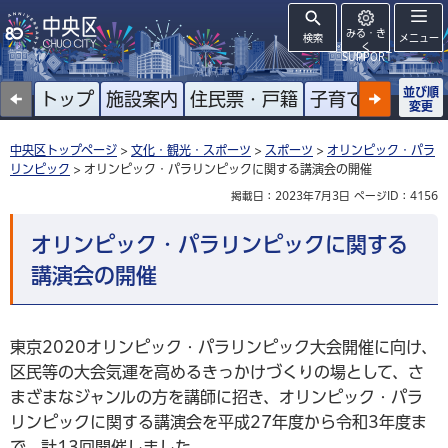
みる・き
検索
メニュー
く
SUPPORT
並び順
トップ
施設案内
住民票・戸籍
子育て
高齢者
変更
中央区トップページ
>
文化・観光・スポーツ
>
スポーツ
>
オリンピック・パラ
リンピック
> オリンピック・パラリンピックに関する講演会の開催
掲載日：2023年7月3日
ページID：4156
オリンピック・パラリンピックに関する
講演会の開催
東京2020オリンピック・パラリンピック大会開催に向け、
区民等の大会気運を高めるきっかけづくりの場として、さ
まざまなジャンルの方を講師に招き、オリンピック・パラ
リンピックに関する講演会を平成27年度から令和3年度ま
で、計13回開催しました。