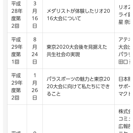
平成
3
リオ2
28年
月
メダリストが体験したリオ20
ライ銅
度第
16
16大会について
星 奈
2回
日
平成
8
アテネ
29年
月
東京2020大会後を見据えた
大会出
度第
24
共生社会の実現
パラリ
1回
日
田口 
平成
1
パラスポーツの魅力と東京20
日本財
29年
月
20大会に向けて私たちにでき
サポー
度第
26
ること
マクド
2回
日
株式会
コミュ
広報部