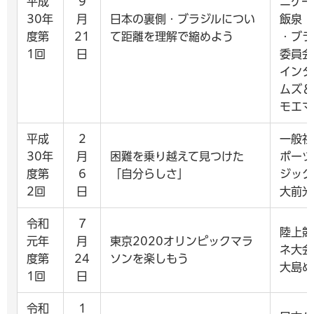
平成
9
ニケー
30年
月
日本の裏側・ブラジルについ
飯泉 
度第
21
て距離を理解で縮めよう
・ブラ
1回
日
委員会
インタ
ムズ＆
モエマ
平成
2
一般社
30年
月
困難を乗り越えて見つけた
ポーツ
度第
6
「自分らしさ」
ジック
2回
日
大前光
令和
7
陸上競
元年
月
東京2020オリンピックマラ
ネ大会
度第
24
ソンを楽しもう
大島め
1回
日
令和
1