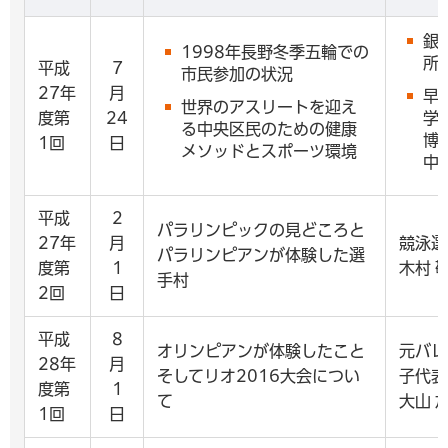
銀
1998年長野冬季五輪での
所
平成
7
市民参加の状況
27年
月
早
世界のアスリートを迎え
度第
24
学
る中央区民のための健康
博
1回
日
メソッドとスポーツ環境
中
平成
2
パラリンピックの見どころと
27年
月
競泳選
パラリンピアンが体験した選
度第
1
木村 
手村
2回
日
平成
8
オリンピアンが体験したこと
元バレ
28年
月
そしてリオ2016大会につい
子代表
度第
1
て
大山 
1回
日