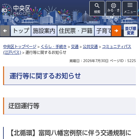
みる・き
検索
メニュー
く
SUPPORT
並び順
トップ
施設案内
住民票・戸籍
子育て
高齢者
変更
中央区トップページ
>
くらし・手続き
>
交通
>
公共交通
>
コミュニティバス
(江戸バス)
> 運行等に関するお知らせ
掲載日：2026年7月30日
ページID：5225
運行等に関するお知らせ
迂回運行等
【北循環】富岡八幡宮例祭に伴う交通規制に