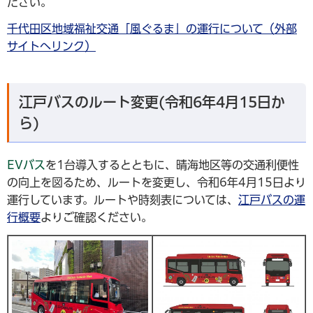
ださい。
千代田区地域福祉交通「風ぐるま」の運行について（外部
サイトへリンク）
江戸バスのルート変更(令和6年4月15日か
ら)
EVバス
を1台導入するとともに、晴海地区等の交通利便性
の向上を図るため、ルートを変更し、令和6年4月15日より
運行しています。ルートや時刻表については、
江戸バスの運
行概要
よりご確認ください。