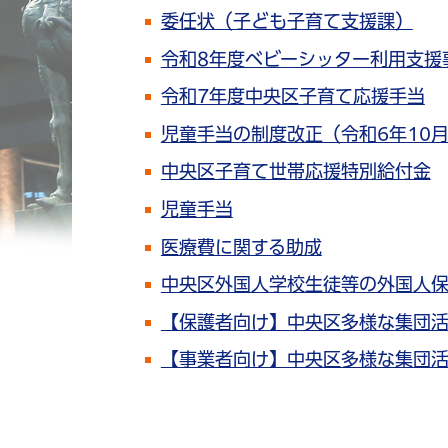
委任状（子ども子育て支援課）
令和8年度ベビーシッター利用支援
令和7年度中央区子育て応援手当
児童手当の制度改正（令和6年10
中央区子育て世帯応援特別給付金
児童手当
医療費に関する助成
中央区外国人学校生徒等の外国人
【保護者向け】中央区多様な集団
【事業者向け】中央区多様な集団