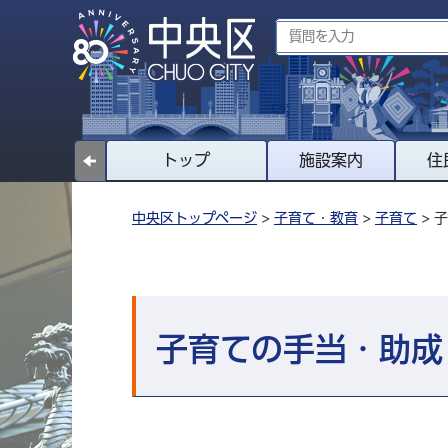
トップ
施設案内
住
中央区トップページ
>
子育て・教育
>
子育て
> 
子育ての手当・助成