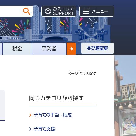
みる・きく
メニュー
SUPPORT
税金
事業者
並び順変更
ページID：6607
同じカテゴリから探す
子育ての手当・助成
子育て支援