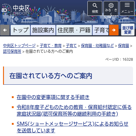
みる・き
検索
メニュー
く
SUPPORT
並び順
トップ
施設案内
住民票・戸籍
子育て
高齢者
変更
中央区トップページ
>
子育て・教育
>
子育て
>
保育園・幼稚園など
>
保育園
>
認可保育所
> 在園されている方へのご案内
ページID：16328
在園されている方へのご案内
在園中の変更事項に関する手続き
令和8年度子どものための教育・保育給付認定に係る
家庭状況届(認可保育所等の継続利用の手続き)
SMS(ショートメッセージサービス)によるお知らせ
を送信しています