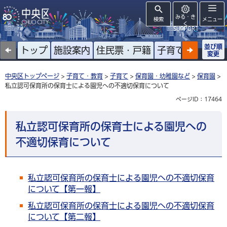
みる・き
検索
メニュー
く
SUPPORT
並び順
トップ
施設案内
住民票・戸籍
子育て
高齢者
変更
中央区トップページ
>
子育て・教育
>
子育て
>
保育園・幼稚園など
>
保育園
>
私立認可保育所の保育士による園児への不適切保育について
ページID：17464
私立認可保育所の保育士による園児への
不適切保育について
私立認可保育所の保育士による園児への不適切保育
について【第一報】
私立認可保育所の保育士による園児への不適切保育
について【第二報】