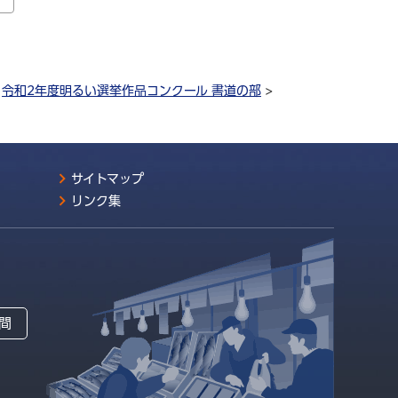
>
令和2年度明るい選挙作品コンクール 書道の部
>
サイトマップ
リンク集
間