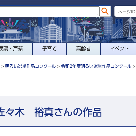
民票・戸籍
子育て
高齢者
イベント
>
明るい選挙作品コンクール
>
令和2年度明るい選挙作品コンクール
佐々木 裕真さんの作品