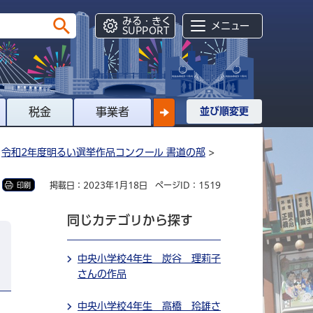
みる・きく
メニュー
SUPPORT
税金
事業者
並び順変更
>
令和2年度明るい選挙作品コンクール 書道の部
>
掲載日：2023年1月18日
ページID：1519
印刷
同じカテゴリから探す
中央小学校4年生 炭谷 理莉子
さんの作品
中央小学校4年生 高橋 玲雄さ