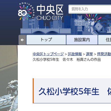
トップ
施設案内
住
中央区トップページ
>
区政情報
>
選挙
>
啓発活動
久松小学校5年生 佐々木 裕真さんの作品
久松小学校5年生 