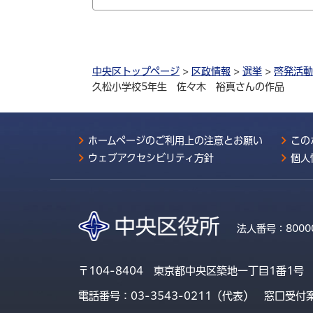
中央区トップページ
>
区政情報
>
選挙
>
啓発活動
久松小学校5年生 佐々木 裕真さんの作品
ホームページのご利用上の注意とお願い
この
ウェブアクセシビリティ方針
個人
法人番号：
8000
〒104-8404 東京都中央区築地一丁目1番1号
電話番号：03-3543-0211（代表）
窓口受付案