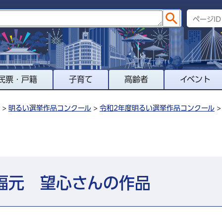
民票・戸籍
子育て
高齢者
イベント
>
明るい選挙作品コンクール
>
令和2年度明るい選挙作品コンクール
福元 望心さんの作品