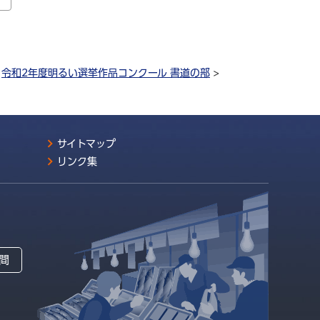
>
令和2年度明るい選挙作品コンクール 書道の部
>
サイトマップ
リンク集
間