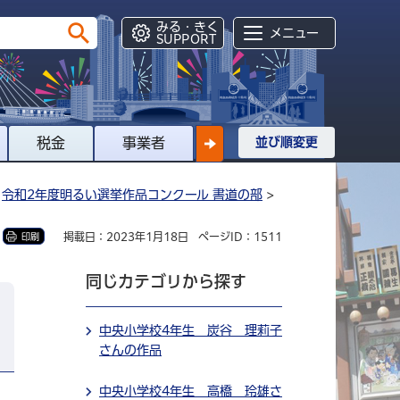
みる・きく
メニュー
SUPPORT
税金
事業者
並び順変更
>
令和2年度明るい選挙作品コンクール 書道の部
>
掲載日：2023年1月18日
ページID：1511
印刷
同じカテゴリから探す
中央小学校4年生 炭谷 理莉子
さんの作品
中央小学校4年生 高橋 玲雄さ