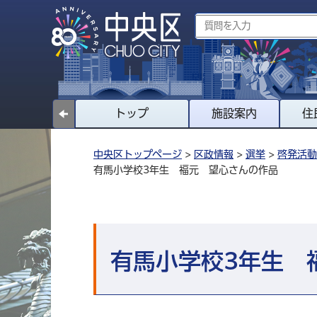
トップ
施設案内
住
中央区トップページ
>
区政情報
>
選挙
>
啓発活動
有馬小学校3年生 福元 望心さんの作品
有馬小学校3年生 