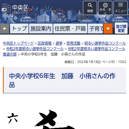
みる・き
検索
メニュー
く
SUPPORT
並び順
トップ
施設案内
住民票・戸籍
子育て
高齢者
変更
中央区トップページ
>
区政情報
>
選挙
>
啓発活動
>
明るい選挙作品コンクール
>
令和2年度明るい選挙作品コンクール
>
令和2年度明るい選挙作品コンクール
書道の部
> 中央小学校6年生 加藤 小侑さんの作品
掲載日：2023年1月18日
ページID：1502
中央小学校6年生 加藤 小侑さんの作
品