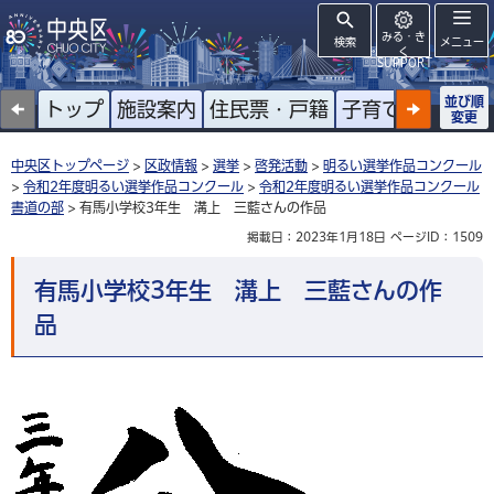
みる・き
検索
メニュー
く
SUPPORT
並び順
トップ
施設案内
住民票・戸籍
子育て
高齢者
変更
中央区トップページ
>
区政情報
>
選挙
>
啓発活動
>
明るい選挙作品コンクール
>
令和2年度明るい選挙作品コンクール
>
令和2年度明るい選挙作品コンクール
書道の部
> 有馬小学校3年生 溝上 三藍さんの作品
掲載日：2023年1月18日
ページID：1509
有馬小学校3年生 溝上 三藍さんの作
品