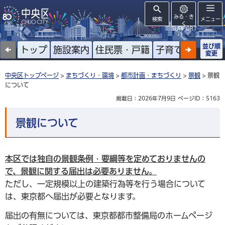
みる・き
検索
メニュー
く
SUPPORT
並び順
トップ
施設案内
住民票・戸籍
子育て
高齢者
変更
中央区トップページ
>
まちづくり・環境
>
都市計画・まちづくり
>
景観
> 景観
について
掲載日：2026年7月9日
ページID：5163
景観について
本区では独自の景観条例・要綱等を定めておりませんの
で、景観に関する届出は必要ありません。
ただし、一定規模以上の建築行為等を行う場合について
は、東京都へ届出が必要となります。
届出の有無については、東京都都市整備局のホームページ