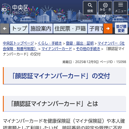
みる・き
検索
メニュー
く
SUPPORT
並び順
トップ
施設案内
住民票・戸籍
子育て
高齢者
変更
中央区トップページ
>
くらし・手続き
>
登録・届出・証明
>
マイナンバー（社
会保障・税番号制度）
>
マイナンバーカード
>
その他の手続き
> 「顔認証マイ
ナンバーカード」の交付
掲載日：2025年12月9日
ページID：15098
「顔認証マイナンバーカード」の交付
「顔認証マイナンバーカード」とは
マイナンバーカードを健康保険証（マイナ保険証）や本人確
認書類として利用したいが、暗証番号の設定や管理に不安