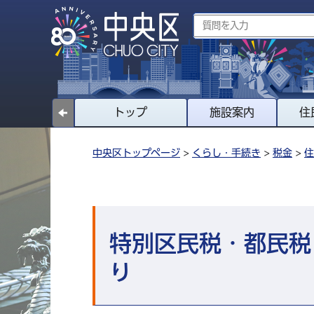
トップ
施設案内
住
中央区トップページ
>
くらし・手続き
>
税金
>
住
特別区民税・都民税
り