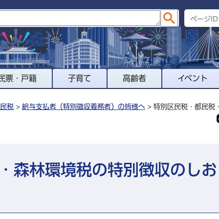
民票・戸籍
子育て
高齢者
イベント
民税
>
給与支払者（特別徴収義務者）の皆様へ
> 特別区民税・都民税
・森林環境税の特別徴収のしお