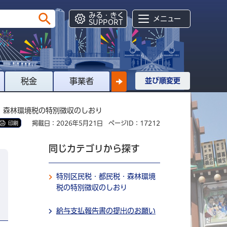
みる・きく
メニュー
SUPPORT
税金
事業者
並び順変更
・森林環境税の特別徴収のしおり
掲載日：2026年5月21日
ページID：17212
印刷
同じカテゴリから探す
特別区民税・都民税・森林環境
税の特別徴収のしおり
給与支払報告書の提出のお願い