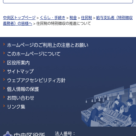
中央区トップページ
>
くらし・手続き
>
税金
>
住民税
>
給与支払者（特別徴収
義務者）の皆様へ
> 住民税の特別徴収の推進について
ホームページのご利用上の注意とお願い
このホームページについて
区役所案内
サイトマップ
ウェブアクセシビリティ方針
個人情報の保護
お問い合わせ
リンク集
法人番号：