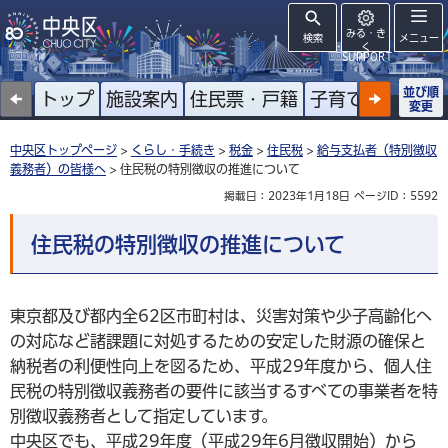
みる・き
検索
メニュー
く
SUPPORT
並び順
トップ
施設案内
住民票・戸籍
子育て
高齢者
変更
中央区トップページ
>
くらし・手続き
>
税金
>
住民税
>
給与支払者（特別徴収
義務者）の皆様へ
> 住民税の特別徴収の推進について
掲載日：2023年1月18日
ページID：5592
住民税の特別徴収の推進について
東京都及び都内全62区市町村は、災害対策や少子高齢化へ
の対応など諸課題に対処するための安定した財源の確保と
納税者の利便性向上を図るため、平成29年度から、個人住
民税の特別徴収義務者の要件に該当するすべての事業者を特
別徴収義務者として指定しています。
中央区でも、平成29年度（平成29年6月徴収開始）から