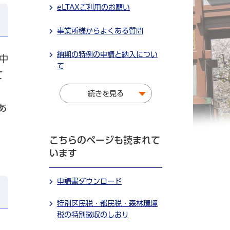
eLTAXご利用のお願い
事業所様からよくある質問
納期の特例の申請と納入につい
中
て
て
続きを見る
あ
こちらのページも読まれて
います
申請書ダウンロード
特別区民税・都民税・森林環境
税の特別徴収のしおり