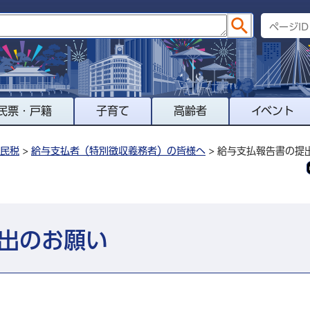
民票・戸籍
子育て
高齢者
イベント
民税
>
給与支払者（特別徴収義務者）の皆様へ
> 給与支払報告書の提
出のお願い