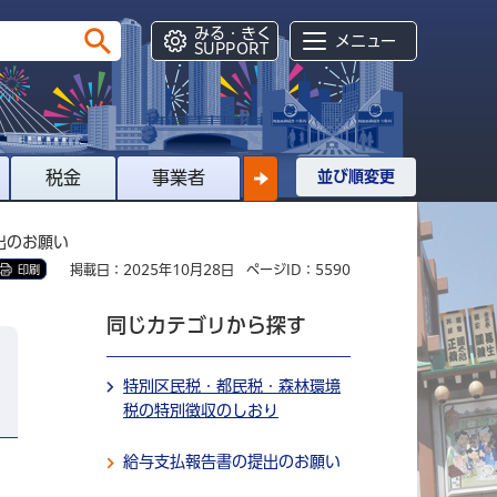
みる・きく
メニュー
SUPPORT
税金
事業者
並び順変更
出のお願い
掲載日：2025年10月28日
ページID：5590
印刷
同じカテゴリから探す
特別区民税・都民税・森林環境
税の特別徴収のしおり
給与支払報告書の提出のお願い