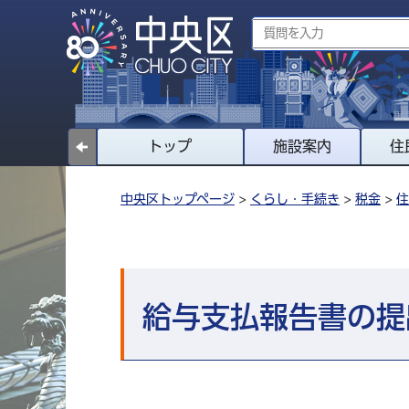
トップ
施設案内
住
中央区トップページ
>
くらし・手続き
>
税金
>
住
給与支払報告書の提