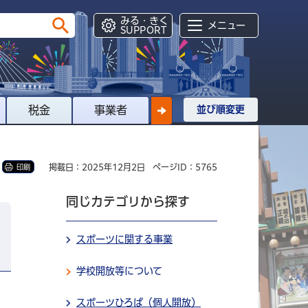
みる・きく
メニュー
SUPPORT
税金
事業者
並び順変更
掲載日：2025年12月2日
ページID：5765
印刷
同じカテゴリから探す
スポーツに関する事業
学校開放等について
スポーツひろば（個人開放）