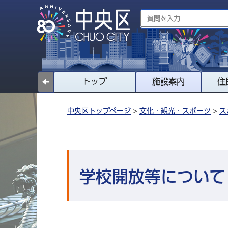
トップ
施設案内
住
中央区トップページ
>
文化・観光・スポーツ
>
ス
学校開放等について