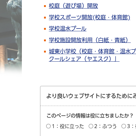
校庭（遊び場）開放
学校スポーツ開放(校庭・体育館)
学校温水プール
学校施設開放利用（白紙・青紙）
城東小学校（校庭・体育館・温水プ
クールシェア（ヤエスク）」
より良いウェブサイトにするために
このページの情報は役に立ちましたか？
1：役に立った
2：ふつう
3