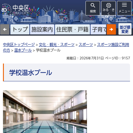
みる・き
検索
メニュー
く
SUPPORT
並び順
トップ
施設案内
住民票・戸籍
子育て
高齢者
変更
中央区トップページ
>
文化・観光・スポーツ
>
スポーツ
>
スポーツ施設ご利用
の方
>
温水プール
> 学校温水プール
掲載日：2026年7月31日
ページID：9157
学校温水プール