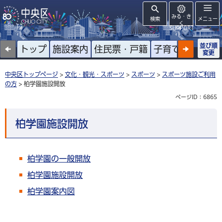
みる・き
検索
メニュー
く
SUPPORT
並び順
トップ
施設案内
住民票・戸籍
子育て
高齢者
変更
中央区トップページ
>
文化・観光・スポーツ
>
スポーツ
>
スポーツ施設ご利用
の方
> 柏学園施設開放
ページID：6865
柏学園施設開放
柏学園の一般開放
柏学園施設開放
柏学園案内図