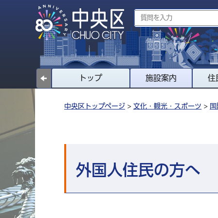
トップ
施設案内
住
中央区トップページ
>
文化・観光・スポーツ
>
国
外国人住民の方へ