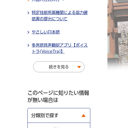
特定技能所属機関による協力確
認書の提出について
やさしい日本語
多言語音声翻訳アプリ【ボイス
トラ(VoiceTra)】
続きを見る
このページに知りたい情報
が無い場合は
分類別で探す