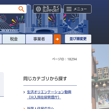
みる・きく
メニュー
SUPPORT
税金
事業者
並び順変更
ページID：18294
同じカテゴリから探す
生活オリエンテーション動画
（出入国在留管理庁）
外国人住民の方へ