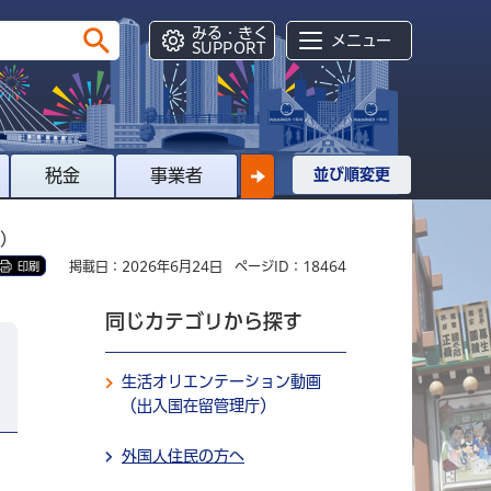
みる・きく
メニュー
SUPPORT
税金
事業者
並び順変更
庁）
掲載日：2026年6月24日
ページID：18464
印刷
同じカテゴリから探す
生活オリエンテーション動画
（出入国在留管理庁）
外国人住民の方へ