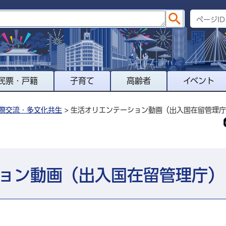
民票・戸籍
子育て
高齢者
イベント
際交流・多文化共生
> 生活オリエンテーション動画（出入国在留管理
ョン動画（出入国在留管理庁）