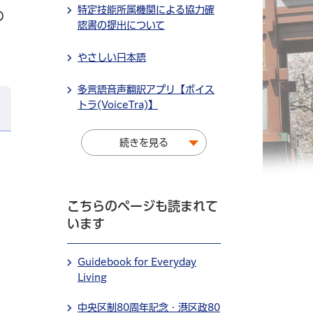
特定技能所属機関による協力確
の
認書の提出について
やさしい日本語
多言語音声翻訳アプリ【ボイス
トラ(VoiceTra)】
続きを見る
こちらのページも読まれて
います
Guidebook for Everyday
Living
中央区制80周年記念・港区政80