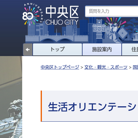
トップ
施設案内
住
中央区トップページ
>
文化・観光・スポーツ
>
国
生活オリエンテーシ