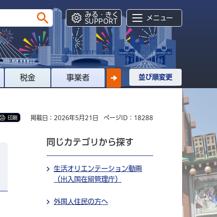
みる・きく
メニュー
SUPPORT
税金
事業者
並び順変更
掲載日：2026年5月21日
ページID：18288
印刷
同じカテゴリから探す
生活オリエンテーション動画
（出入国在留管理庁）
外国人住民の方へ