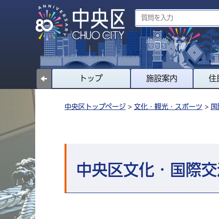
トップ
施設案内
住
中央区トップページ
>
文化・観光・スポーツ
>
国
中央区文化・国際交