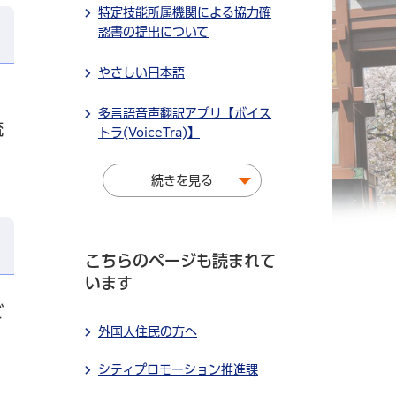
特定技能所属機関による協力確
認書の提出について
やさしい日本語
多言語音声翻訳アプリ【ボイス
流
トラ(VoiceTra)】
続きを見る
こちらのページも読まれて
います
ご
外国人住民の方へ
シティプロモーション推進課