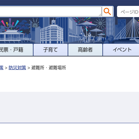
民票・戸籍
子育て
高齢者
イベント
策
>
防災対策
> 避難所・避難場所