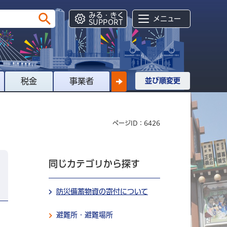
みる・きく
メニュー
SUPPORT
税金
事業者
並び順変更
ページID：6426
同じカテゴリから探す
防災備蓄物資の寄付について
避難所・避難場所