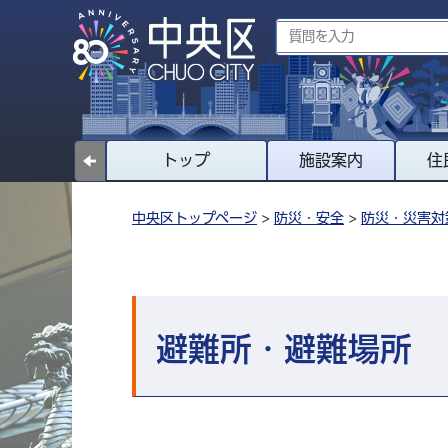
トップ
施設案内
住
中央区トップページ
>
防災・安全
>
防災・災害対
避難所・避難場所