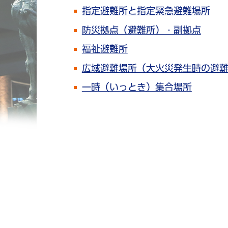
指定避難所と指定緊急避難場所
防災拠点（避難所）・副拠点
福祉避難所
広域避難場所（大火災発生時の避
一時（いっとき）集合場所