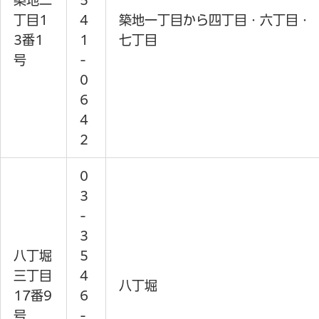
築地二
5
丁目1
4
築地一丁目から四丁目・六丁目・
3番1
1
七丁目
号
-
0
6
4
2
0
3
-
3
八丁堀
5
三丁目
4
八丁堀
17番9
6
号
-