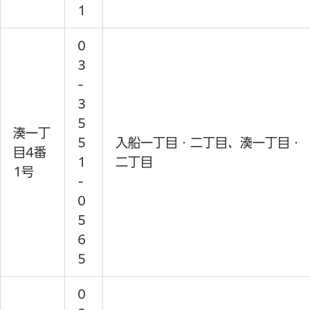
1
0
3
-
3
5
湊一丁
5
入船一丁目・二丁目、湊一丁目・
目4番
1
二丁目
1号
-
0
5
6
5
0