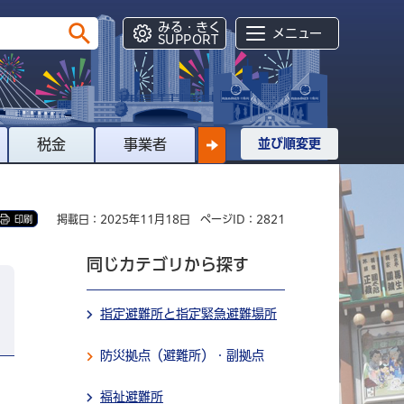
みる・きく
メニュー
SUPPORT
税金
事業者
並び順変更
掲載日：2025年11月18日
ページID：2821
印刷
同じカテゴリから探す
指定避難所と指定緊急避難場所
防災拠点（避難所）・副拠点
福祉避難所