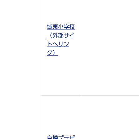
城東小学校
（外部サイ
トへリン
ク）
京橋プラザ