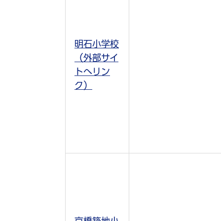
明石小学校
（外部サイ
トへリン
ク）