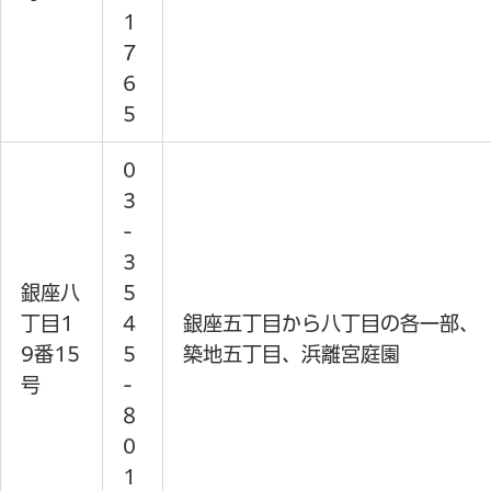
1
7
6
5
0
3
-
3
銀座八
5
丁目1
4
銀座五丁目から八丁目の各一部、
9番15
5
築地五丁目、浜離宮庭園
号
-
8
0
1