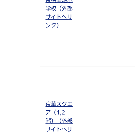
京橋築地小
学校（外部
サイトへリ
ンク）
京華スクエ
ア（1,2
階）（外部
サイトへリ