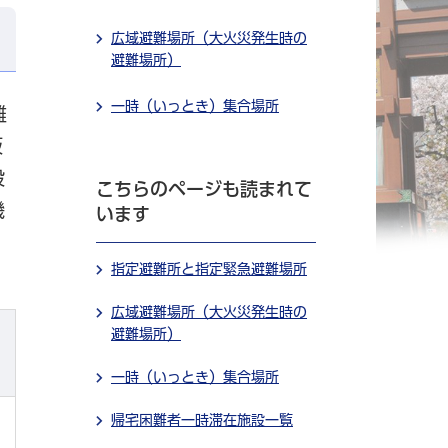
広域避難場所（大火災発生時の
避難場所）
一時（いっとき）集合場所
難
仮
設
こちらのページも読まれて
機
います
指定避難所と指定緊急避難場所
広域避難場所（大火災発生時の
避難場所）
一時（いっとき）集合場所
帰宅困難者一時滞在施設一覧