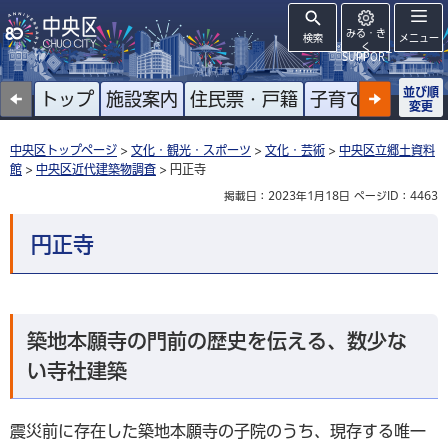
みる・き
検索
メニュー
く
SUPPORT
並び順
トップ
施設案内
住民票・戸籍
子育て
高齢者
変更
中央区トップページ
>
文化・観光・スポーツ
>
文化・芸術
>
中央区立郷土資料
館
>
中央区近代建築物調査
> 円正寺
掲載日：2023年1月18日
ページID：4463
円正寺
築地本願寺の門前の歴史を伝える、数少な
い寺社建築
震災前に存在した築地本願寺の子院のうち、現存する唯一