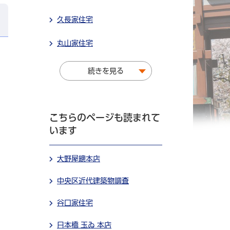
久長家住宅
丸山家住宅
続きを見る
こちらのページも読まれて
います
大野屋總本店
中央区近代建築物調査
谷口家住宅
日本橋 玉ゐ 本店