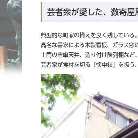
芸者衆が愛した、数寄屋
典型的な町家の構えを良く残している
高名な書家による木製看板、ガラス窓
土間の唐傘天井、造り付け陳列棚など
芸者衆が食材を切る「懐中鋏」を扱う