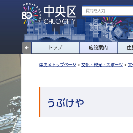
トップ
施設案内
住
中央区トップページ
>
文化・観光・スポーツ
>
文
うぶけや