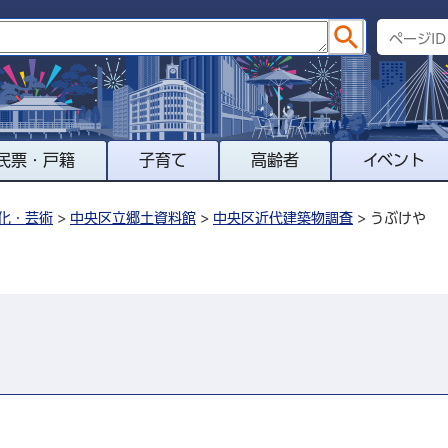
民票・戸籍
子育て
高齢者
イベント
化・芸術
>
中央区立郷土資料館
>
中央区近代建築物調査
> うぶけや