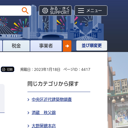
みる・きく
メニュー
SUPPORT
税金
事業者
並び順変更
掲載日：2023年1月18日
ページID：4417
印刷
同じカテゴリから探す
中央区近代建築物調査
酒蔵 秩父錦
大野屋總本店