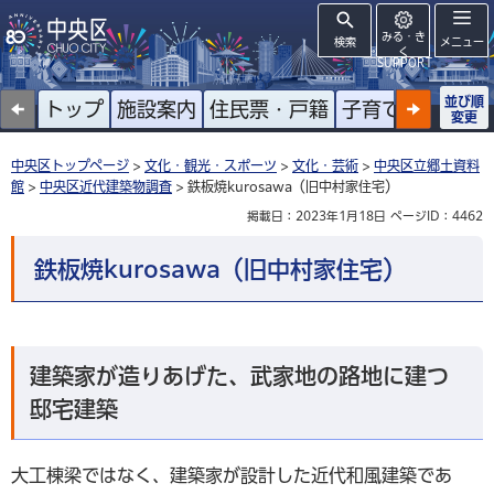
みる・き
検索
メニュー
く
SUPPORT
並び順
トップ
施設案内
住民票・戸籍
子育て
高齢者
変更
中央区トップページ
>
文化・観光・スポーツ
>
文化・芸術
>
中央区立郷土資料
館
>
中央区近代建築物調査
> 鉄板焼kurosawa（旧中村家住宅）
掲載日：2023年1月18日
ページID：4462
鉄板焼kurosawa（旧中村家住宅）
建築家が造りあげた、武家地の路地に建つ
邸宅建築
大工棟梁ではなく、建築家が設計した近代和風建築であ