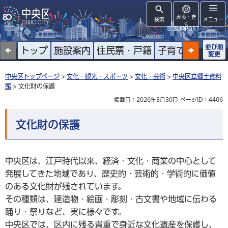
みる・き
検索
メニュー
く
SUPPORT
並び順
トップ
施設案内
住民票・戸籍
子育て
高齢者
変更
中央区トップページ
>
文化・観光・スポーツ
>
文化・芸術
>
中央区立郷土資料
館
> 文化財の保護
掲載日：2026年3月30日
ページID：4406
文化財の保護
中央区は、江戸時代以来、経済・文化・商業の中心として
発展してきた地域であり、歴史的・芸術的・学術的に価値
のある文化財が残されています。
その種類は、建造物・絵画・彫刻・古文書や地域に伝わる
踊り・祭りなど、実に様々です。
中央区では、区内に残る貴重で身近な文化遺産を保護し、