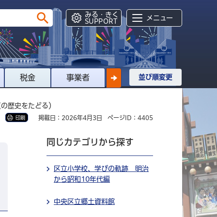
みる・きく
メニュー
SUPPORT
税金
事業者
並び順変更
区の歴史をたどる）
掲載日：2026年4月3日
ページID：4405
印刷
同じカテゴリから探す
区立小学校、学びの軌跡 明治
から昭和10年代編
中央区立郷土資料館