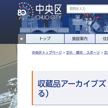
トップ
施設案内
住
中央区トップページ
>
文化・観光・スポーツ
>
文
収蔵品アーカイブズ
る）