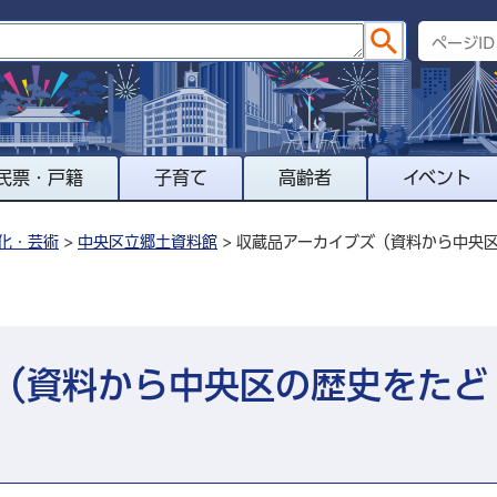
民票・戸籍
子育て
高齢者
イベント
化・芸術
>
中央区立郷土資料館
> 収蔵品アーカイブズ（資料から中央
（資料から中央区の歴史をたど