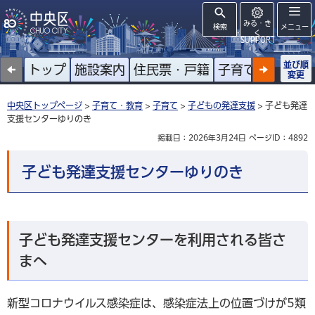
みる・き
検索
メニュー
く
SUPPORT
並び順
トップ
施設案内
住民票・戸籍
子育て
高齢者
変更
中央区トップページ
>
子育て・教育
>
子育て
>
子どもの発達支援
> 子ども発達
支援センターゆりのき
掲載日：2026年3月24日
ページID：4892
子ども発達支援センターゆりのき
子ども発達支援センターを利用される皆さ
まへ
新型コロナウイルス感染症は、感染症法上の位置づけが5類