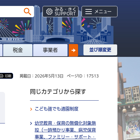
みる・きく
メニュー
SUPPORT
税金
事業者
並び順変更
掲載日：2026年5月13日
ページID：17513
印刷
同じカテゴリから探す
こども誰でも通園制度
幼児教育・保育の無償化対象施
設（一時預かり事業、病児保育
事業、ファミリー・サポート・