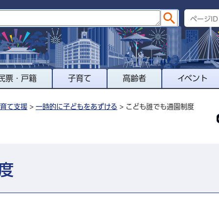
民票・戸籍
子育て
高齢者
イベント
育て支援
>
一時的に子どもをあずける
> こども誰でも通園制度
度