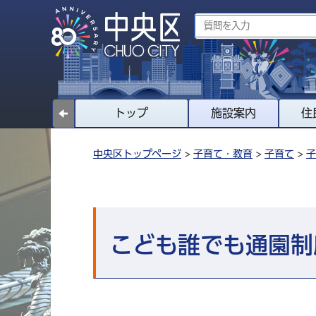
トップ
施設案内
住
中央区トップページ
>
子育て・教育
>
子育て
>
子
こども誰でも通園制