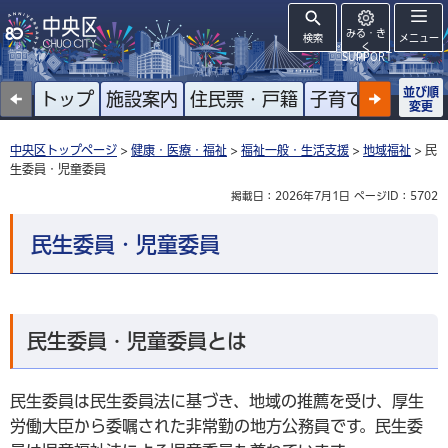
みる・き
検索
メニュー
く
SUPPORT
並び順
トップ
施設案内
住民票・戸籍
子育て
高齢者
変更
中央区トップページ
>
健康・医療・福祉
>
福祉一般・生活支援
>
地域福祉
> 民
生委員・児童委員
掲載日：2026年7月1日
ページID：5702
民生委員・児童委員
民生委員・児童委員とは
民生委員は民生委員法に基づき、地域の推薦を受け、厚生
労働大臣から委嘱された非常勤の地方公務員です。民生委