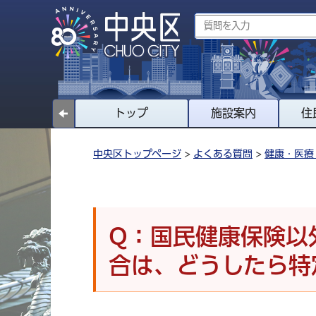
トップ
施設案内
住
中央区トップページ
>
よくある質問
>
健康・医療
Q：国民健康保険以
合は、どうしたら特