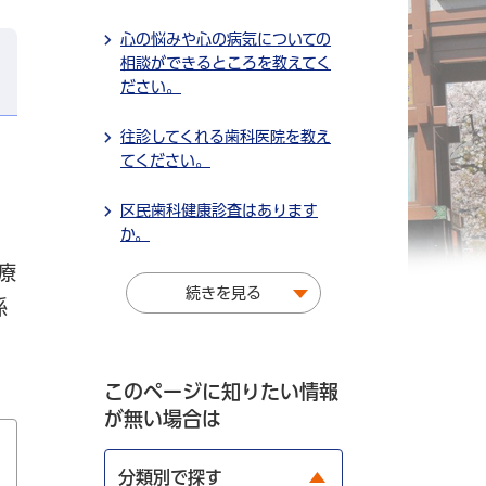
心の悩みや心の病気についての
相談ができるところを教えてく
ださい。
往診してくれる歯科医院を教え
てください。
区民歯科健康診査はあります
か。
療
続きを見る
係
このページに知りたい情報
が無い場合は
分類別で探す