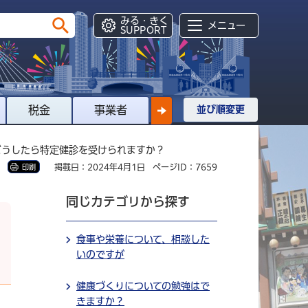
みる・きく
メニュー
SUPPORT
税金
事業者
並び順変更
どうしたら特定健診を受けられますか？
掲載日：2024年4月1日
ページID：7659
印刷
同じカテゴリから探す
食事や栄養について、相談した
いのですが
健康づくりについての勉強はで
きますか？