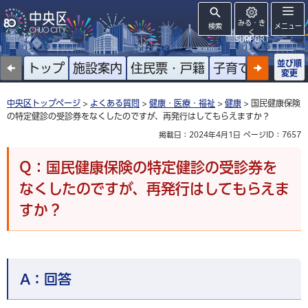
みる・き
検索
メニュー
く
SUPPORT
並び順
トップ
施設案内
住民票・戸籍
子育て
高齢者
変更
中央区トップページ
>
よくある質問
>
健康・医療・福祉
>
健康
> 国民健康保険
の特定健診の受診券をなくしたのですが、再発行はしてもらえますか？
掲載日：2024年4月1日
ページID：7657
Q：国民健康保険の特定健診の受診券を
なくしたのですが、再発行はしてもらえま
すか？
A：
回答