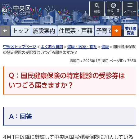
みる・き
検索
メニュー
く
SUPPORT
並び順
トップ
施設案内
住民票・戸籍
子育て
高齢者
変更
中央区トップページ
>
よくある質問
>
健康・医療・福祉
>
健康
> 国民健康保険
の特定健診の受診券はいつごろ届きますか？
掲載日：2023年1月18日
ページID：7656
Q：国民健康保険の特定健診の受診券は
いつごろ届きますか？
A：
回答
4月1日以降に継続して中央区国民健康保険に加入している