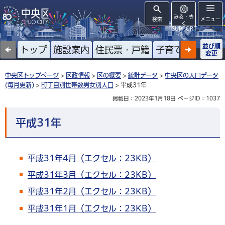
みる・き
検索
メニュー
く
SUPPORT
並び順
トップ
施設案内
住民票・戸籍
子育て
高齢者
変更
中央区トップページ
>
区政情報
>
区の概要
>
統計データ
>
中央区の人口データ
(毎月更新)
>
町丁目別世帯数男女別人口
> 平成31年
掲載日：2023年1月18日
ページID：1037
平成31年
平成31年4月（エクセル：23KB）
平成31年3月（エクセル：23KB）
平成31年2月（エクセル：23KB）
平成31年1月（エクセル：23KB）