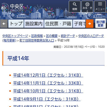
みる・き
検索
メニュー
く
SUPPORT
並び順
トップ
施設案内
住民票・戸籍
子育て
高齢者
変更
中央区トップページ
>
区政情報
>
区の概要
>
統計データ
>
中央区の人口データ
(毎月更新)
>
町丁目別世帯数男女別人口
> 平成14年
掲載日：2023年1月18日
ページID：1020
平成14年
平成14年12月1日（エクセル：31KB）
平成14年11月1日（エクセル：33KB）
平成14年10月1日（エクセル：31KB）
平成14年9月1日（エクセル：31KB）
平成14年8月1日（エクセル：31KB）