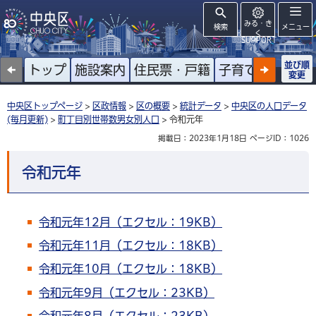
みる・き
検索
メニュー
く
SUPPORT
並び順
トップ
施設案内
住民票・戸籍
子育て
高齢者
変更
中央区トップページ
>
区政情報
>
区の概要
>
統計データ
>
中央区の人口データ
(毎月更新)
>
町丁目別世帯数男女別人口
> 令和元年
掲載日：2023年1月18日
ページID：1026
令和元年
令和元年12月（エクセル：19KB）
令和元年11月（エクセル：18KB）
令和元年10月（エクセル：18KB）
令和元年9月（エクセル：23KB）
令和元年8月（エクセル：23KB）