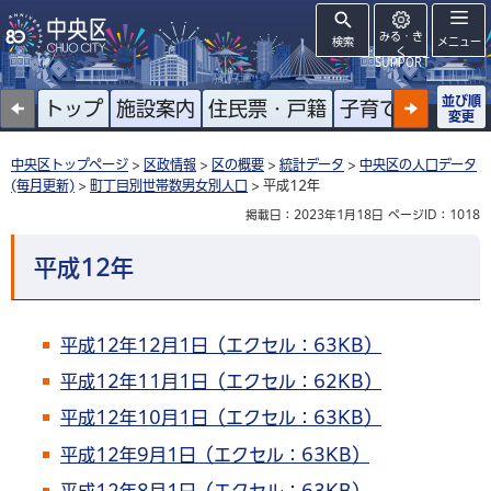
みる・き
検索
メニュー
く
SUPPORT
並び順
トップ
施設案内
住民票・戸籍
子育て
高齢者
変更
中央区トップページ
>
区政情報
>
区の概要
>
統計データ
>
中央区の人口データ
(毎月更新)
>
町丁目別世帯数男女別人口
> 平成12年
掲載日：2023年1月18日
ページID：1018
平成12年
平成12年12月1日（エクセル：63KB）
平成12年11月1日（エクセル：62KB）
平成12年10月1日（エクセル：63KB）
平成12年9月1日（エクセル：63KB）
平成12年8月1日（エクセル：63KB）