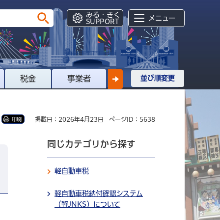
みる・きく
メニュー
SUPPORT
税金
事業者
並び順変更
掲載日：2026年4月23日
ページID：5638
印刷
同じカテゴリから探す
軽自動車税
軽自動車税納付確認システム
（軽JNKS）について