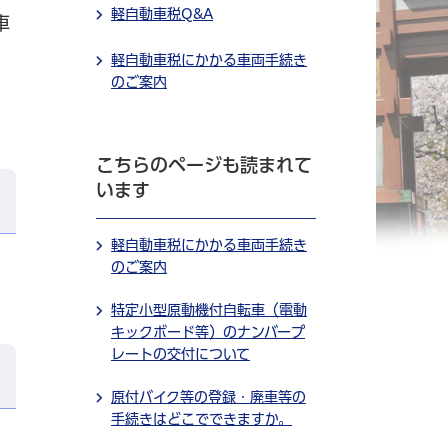
軽自動車税Q&A
車
軽自動車税にかかる車両手続き
のご案内
こちらのページも読まれて
います
軽自動車税にかかる車両手続き
のご案内
特定小型原動機付自転車（電動
キックボード等）のナンバープ
レートの交付について
原付バイク等の登録・廃車等の
手続きはどこでできますか。