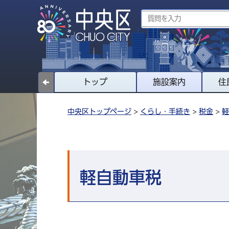
トップ
施設案内
住
中央区トップページ
>
くらし・手続き
>
税金
>
軽
軽自動車税