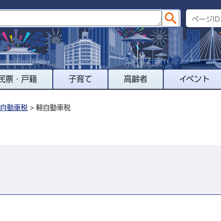
民票・戸籍
子育て
高齢者
イベント
自動車税
> 軽自動車税