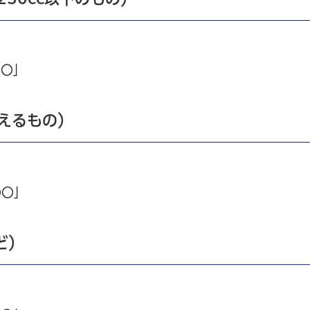
〇〇」
超えるもの）
〇〇」
ど）