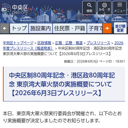
みる・き
検索
メニュー
く
SUPPORT
並び順
トップ
施設案内
住民票・戸籍
子育て
高齢者
変更
中央区トップページ
>
区政情報
>
広報・広聴・報道
>
プレスリリース
>
2026
年度プレスリリース（報道発表）
> 中央区制80周年記念・港区政80周年記念
東京湾大華火祭の実施概要について【2026年6月3日プレスリリース】
掲載日：2026年6月3日
ページID：18361
中央区制80周年記念・港区政80周年記
念 東京湾大華火祭の実施概要について
【2026年6月3日プレスリリース】
本日、東京湾大華火祭実行委員会が開催され、以下のとお
り実施概要が決定しましたのでお知らせします。