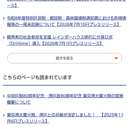
ース】
令和8年度特別区民税・都民税・森林環境税通知書における所得情
報等の一部未反映について【2026年7月10日プレスリリース】
障害者の社会参加を支援 レインボーハウス明石に分身ロボ
「OriHime」導入【2026年7月1日プレスリリース】
続きを見る
こちらのページも読まれています
中央区制80周年記念・港区政80周年記念 東京湾大華火祭の実施
概要について
東京湾大華火祭、港区との共催が決定しました！ 【2025年11
月6日プレスリリース】