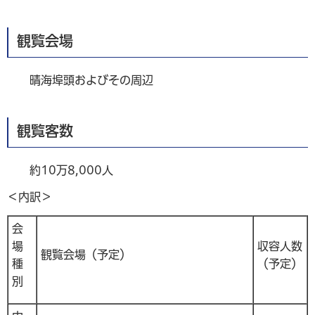
観覧会場
晴海埠頭およびその周辺
観覧客数
約10万8,000人
＜内訳＞
会
場
収容人数
観覧会場（予定）
種
（予定）
別