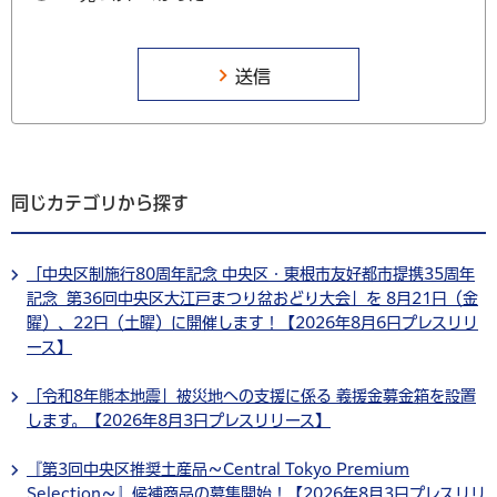
同じカテゴリから探す
「中央区制施行80周年記念 中央区・東根市友好都市提携35周年
記念 第36回中央区大江戸まつり盆おどり大会」を 8月21日（金
曜）、22日（土曜）に開催します！【2026年8月6日プレスリリ
ース】
「令和8年熊本地震」被災地への支援に係る 義援金募金箱を設置
します。【2026年8月3日プレスリリース】
『第3回中央区推奨土産品～Central Tokyo Premium
Selection～』候補商品の募集開始！【2026年8月3日プレスリリ