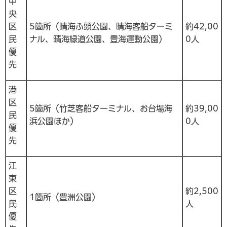
中
央
区
5箇所（晴海ふ頭公園、晴海客船ターミ
約42,00
民
ナル、晴海緑道公園、豊海運動公園）
0人
優
先
港
区
5箇所（竹芝客船ターミナル、お台場海
約39,00
民
浜公園ほか）
0人
優
先
江
東
区
約2,500
1箇所（豊洲公園）
民
人
優