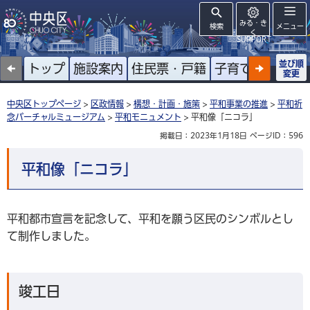
みる・き
検索
メニュー
く
SUPPORT
並び順
トップ
施設案内
住民票・戸籍
子育て
高齢者
変更
中央区トップページ
>
区政情報
>
構想・計画・施策
>
平和事業の推進
>
平和祈
念バーチャルミュージアム
>
平和モニュメント
> 平和像「ニコラ」
掲載日：2023年1月18日
ページID：596
平和像「ニコラ」
平和都市宣言を記念して、平和を願う区民のシンボルとし
て制作しました。
竣工日