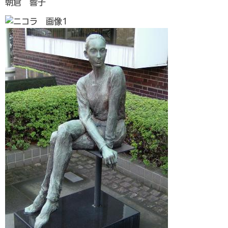
朝倉 響子