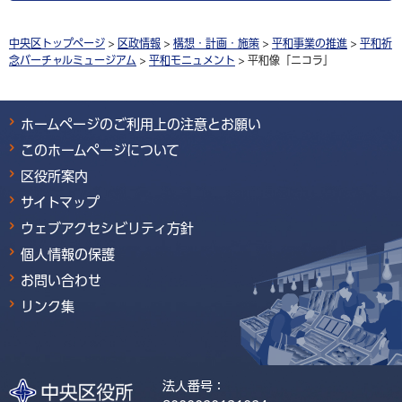
中央区トップページ
>
区政情報
>
構想・計画・施策
>
平和事業の推進
>
平和祈
念バーチャルミュージアム
>
平和モニュメント
> 平和像「ニコラ」
ホームページのご利用上の注意とお願い
このホームページについて
区役所案内
サイトマップ
ウェブアクセシビリティ方針
個人情報の保護
お問い合わせ
リンク集
法人番号：