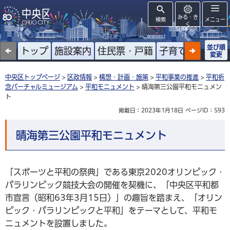
みる・き
検索
メニュー
く
SUPPORT
並び順
トップ
施設案内
住民票・戸籍
子育て
高齢者
変更
中央区トップページ
>
区政情報
>
構想・計画・施策
>
平和事業の推進
>
平和祈
念バーチャルミュージアム
>
平和モニュメント
> 晴海第三公園平和モニュメン
ト
掲載日：2023年1月18日
ページID：593
晴海第三公園平和モニュメント
「スポーツと平和の祭典」である東京2020オリンピック・
パラリンピック競技大会の開催を契機に、「中央区平和都
市宣言（昭和63年3月15日）」の趣旨を踏まえ、「オリン
ピック・パラリンピックと平和」をテーマとして、平和モ
ニュメントを設置しました。