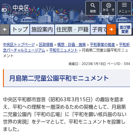
みる・き
検索
メニュー
く
SUPPORT
並び順
トップ
施設案内
住民票・戸籍
子育て
高齢者
変更
中央区トップページ
>
区政情報
>
構想・計画・施策
>
平和事業の推進
>
平和祈
念バーチャルミュージアム
>
平和モニュメント
> 月島第二児童公園平和モニュ
メント
掲載日：2023年1月18日
ページID：594
月島第二児童公園平和モニュメント
中央区平和都市宣言（昭和63年3月15日）の趣旨を踏ま
え、平和への理解を一層深めるための契機として、月島第
二児童公園内「平和の広場」に『平和を願い核兵器のない
世界の実現』をテーマとして、平和モニュメントを設置し
ました。