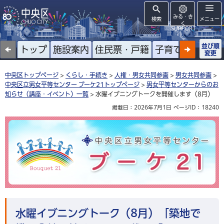
みる・き
検索
メニュー
く
SUPPORT
並び順
トップ
施設案内
住民票・戸籍
子育て
高齢者
変更
中央区トップページ
>
くらし・手続き
>
人権・男女共同参画
>
男女共同参画
>
中央区立男女平等センター ブーケ21トップページ
>
男女平等センターからのお
知らせ（講座・イベント）一覧
> 水曜イブニングトークを開催します（8月）
掲載日：2026年7月1日
ページID：18240
中央区立男女平等センター ブーケ21
水曜イブニングトーク（8月）「築地で