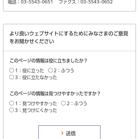
電話：03-5543-0651
ファクス：03-5543-0652
より良いウェブサイトにするためにみなさまのご意見
をお聞かせください
このページの情報は役に立ちましたか？
1：役に立った
2：ふつう
3：役に立たなかった
このページの情報は見つけやすかったですか？
1：見つけやすかった
2：ふつう
3：見つけにくかった