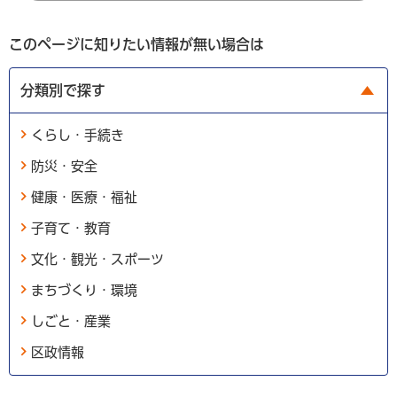
このページに知りたい情報が無い場合は
分類別で探す
くらし・手続き
防災・安全
健康・医療・福祉
子育て・教育
文化・観光・スポーツ
まちづくり・環境
しごと・産業
区政情報