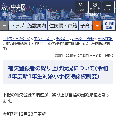
みる・き
検索
メニュー
く
SUPPORT
並び順
トップ
施設案内
住民票・戸籍
子育て
高齢者
変更
中央区トップページ
>
子育て・教育
>
学校教育
>
小学校・中学校
>
学校選択制
> 補欠登録者の繰り上げ状況について(令和8年度新1年生対象小学校特認校制
度)
掲載日：2025年12月23日
ページID：16546
補欠登録者の繰り上げ状況について(令和
8年度新1年生対象小学校特認校制度)
下記の補欠登録の順位が、繰り上げ当選の最終順位となり
ます。
令和7年12月23日更新