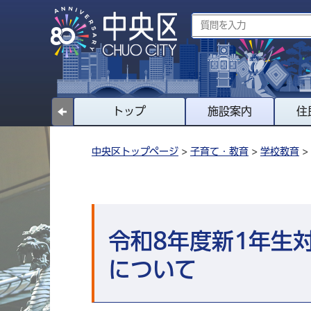
トップ
施設案内
住
中央区トップページ
>
子育て・教育
>
学校教育
>
令和8年度新1年生
について