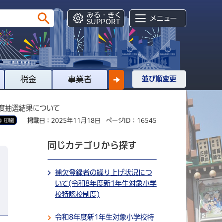
みる・きく
メニュー
SUPPORT
税金
事業者
並び順変更
制度抽選結果について
掲載日：2025年11月18日
ページID：16545
印刷
同じカテゴリから探す
補欠登録者の繰り上げ状況につ
いて(令和8年度新1年生対象小学
校特認校制度)
令和8年度新1年生対象小学校特