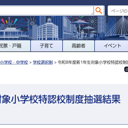
民票・戸籍
子育て
高齢者
イベント
小学校・中学校
>
学校選択制
> 令和8年度新1年生対象小学校特認校
対象小学校特認校制度抽選結果