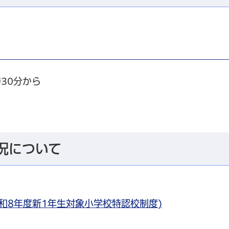
時30分から
況について
和8年度新1年生対象小学校特認校制度)