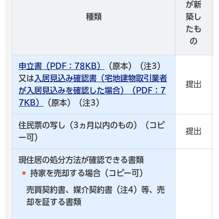
が新
種類
築し
たも
の
申立書（PDF：78KB）
（原本）（注3）
又は
入居見込み確認書（宅地建物取引業者
提出
が入居見込みを確認した場合）（PDF：7
7KB）
（原本）（注3）
住民票の写し（3ヵ月以内のもの）（コピ
提出
ー可）
現住居の処分方法が確認できる書類
持家を売却する場合（コピー可）
売買契約書、媒介契約書（注4）等、売
却を証する書類