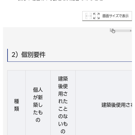
画面サイズで表示
2）個別要件
建築
後使
個人
用さ
が新
種
れた
築し
建築後使用さ
類
こと
たも
のな
の
いも
の