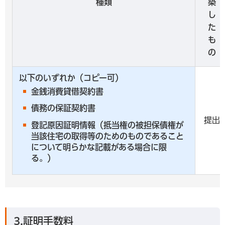
種類
築
し
た
も
の
以下のいずれか（コピー可）
金銭消費貸借契約書
債務の保証契約書
提出
登記原因証明情報（抵当権の被担保債権が
当該住宅の取得等のためのものであること
について明らかな記載がある場合に限
る。）
3.証明手数料