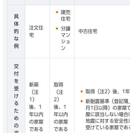
建売
具
住宅
体
注文住
分譲
的
中古住宅
宅
マン
な
ショ
例
ン
交
付
を
新築
取得
受
取得（注2）後、1年
（注
（注
け
1）
2）
新耐震基準（登記簿上
る
後、1
後、1
月1日以降）の家屋で
た
年以内
年以内
屋に該当しない場合は
め
地震に対する安全性に
の家屋
の家屋
の
受けている家屋である
である
である
追