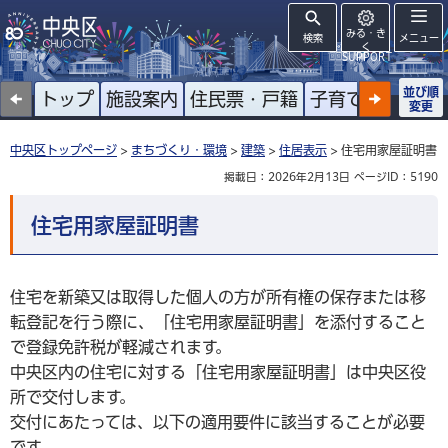
みる・き
検索
メニュー
く
SUPPORT
並び順
トップ
施設案内
住民票・戸籍
子育て
高齢者
変更
中央区トップページ
>
まちづくり・環境
>
建築
>
住居表示
> 住宅用家屋証明書
掲載日：2026年2月13日
ページID：5190
住宅用家屋証明書
住宅を新築又は取得した個人の方が所有権の保存または移
転登記を行う際に、「住宅用家屋証明書」を添付すること
で登録免許税が軽減されます。
中央区内の住宅に対する「住宅用家屋証明書」は中央区役
所で交付します。
交付にあたっては、以下の適用要件に該当することが必要
です。