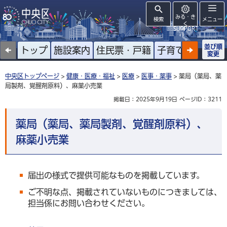
みる・き
検索
メニュー
く
SUPPORT
並び順
トップ
施設案内
住民票・戸籍
子育て
高齢者
変更
中央区トップページ
>
健康・医療・福祉
>
医療
>
医事・薬事
> 薬局（薬局、薬
局製剤、覚醒剤原料）、麻薬小売業
掲載日：2025年9月19日
ページID：3211
薬局（薬局、薬局製剤、覚醒剤原料）、
麻薬小売業
届出の様式で提供可能なものを掲載しています。
ご不明な点、掲載されていないものにつきましては、
担当係にお問い合わせください。