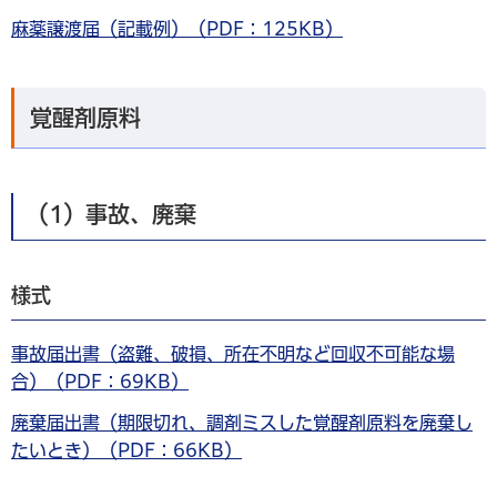
麻薬譲渡届（記載例）（PDF：125KB）
覚醒剤原料
（1）事故、廃棄
様式
事故届出書（盗難、破損、所在不明など回収不可能な場
合）（PDF：69KB）
廃棄届出書（期限切れ、調剤ミスした覚醒剤原料を廃棄し
たいとき）（PDF：66KB）