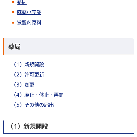
薬局
麻薬小売業
覚醒剤原料
薬局
（1）新規開設
（2）許可更新
（3）変更
（4）廃止・休止・再開
（5）その他の届出
（1）新規開設