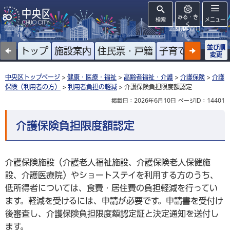
みる・き
検索
メニュー
く
SUPPORT
並び順
トップ
施設案内
住民票・戸籍
子育て
高齢者
変更
中央区トップページ
>
健康・医療・福祉
>
高齢者福祉・介護
>
介護保険
>
介護
保険（利用者の方）
>
利用者負担の軽減
> 介護保険負担限度額認定
掲載日：2026年6月10日
ページID：14401
介護保険負担限度額認定
介護保険施設（介護老人福祉施設、介護保険老人保健施
設、介護医療院）やショートステイを利用する方のうち、
低所得者については、食費・居住費の負担軽減を行ってい
ます。軽減を受けるには、申請が必要です。申請書を受付け
後審査し、介護保険負担限度額認定証と決定通知を送付し
ます。