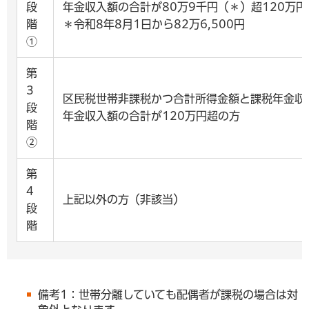
段
年金収入額の合計が80万9千円（＊）超120万
階
＊令和8年8月1日から82万6,500円
①
第
3
区民税世帯非課税かつ合計所得金額と課税年金収
段
年金収入額の合計が120万円超の方
階
②
第
4
上記以外の方（非該当）
段
階
備考1：世帯分離していても配偶者が課税の場合は対