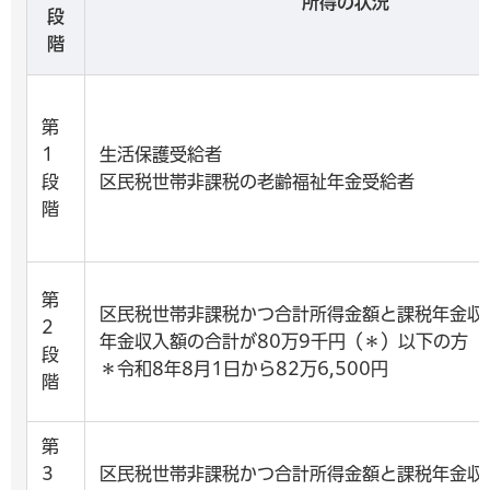
所得の状況
段
階
第
1
生活保護受給者
段
区民税世帯非課税の老齢福祉年金受給者
階
第
区民税世帯非課税かつ合計所得金額と課税年金収
2
年金収入額の合計が80万9千円（＊）以下の方
段
＊令和8年8月1日から82万6,500円
階
第
3
区民税世帯非課税かつ合計所得金額と課税年金収