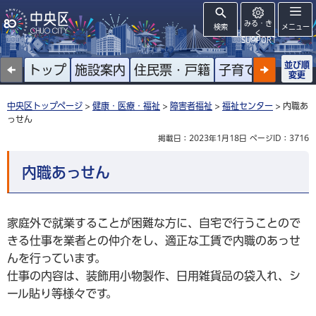
みる・き
検索
メニュー
く
SUPPORT
並び順
トップ
施設案内
住民票・戸籍
子育て
高齢者
変更
中央区トップページ
>
健康・医療・福祉
>
障害者福祉
>
福祉センター
> 内職あ
っせん
掲載日：2023年1月18日
ページID：3716
内職あっせん
家庭外で就業することが困難な方に、自宅で行うことので
きる仕事を業者との仲介をし、適正な工賃で内職のあっせ
んを行っています。
仕事の内容は、装飾用小物製作、日用雑貨品の袋入れ、シ
ール貼り等様々です。